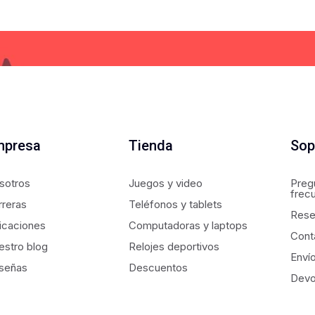
mpresa
Tienda
Sop
sotros
Juegos y video
Preg
frec
rreras
Teléfonos y tablets
Rese
icaciones
Computadoras y laptops
Cont
estro blog
Relojes deportivos
Enví
señas
Descuentos
Devo