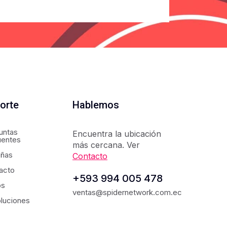
orte
Hablemos
untas
Encuentra la ubicación
uentes
más cercana. Ver
ñas
Contacto
acto
+593 994 005 478
os
ventas@spidernetwork.com.ec
luciones