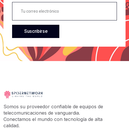
Exteri
GENERICOS
Exterior
SAMSUNG
Gateway
XEROX
Gel
Suscribirse
ASROCK
Gigabit
AMAZON
Huawei
ABSEN HOLDINGS
Inversor
BENQ
Mesh
TOSHIBA
Mikrotik
TRANSCEND
Olt Gpon
GENERAL
Olt Para Isp
CHICAGO DIGITAL POWER
Olt V1600gs-F
Somos su proveedor confiable de equipos de
APC
Ont
telecomunicaciones de vanguardia.
Conectamos el mundo con tecnología de alta
ARGOM TECH
Ont-Bridge
calidad.
Q-One Computer