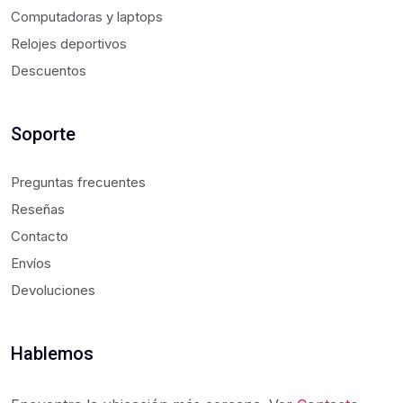
S
Computadoras y laptops
Mikrotik
Segu
Relojes deportivos
Xmart
Segur
Descuentos
ZkTeco
Seguridad
Servidor
Soporte
Switch
Ups
Preguntas frecuentes
Ventilador
Reseñas
Vsol
Contacto
Envíos
Wifi5
Devoluciones
Wifi6
Wifi7
Hablemos