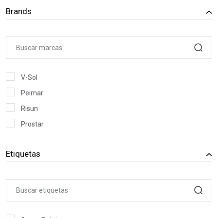
Brands
V-Sol
Peimar
Risun
Prostar
HEWLETT PACKARD
Etiquetas
LENOVO COMPUTERS
QUASAD COMPUTER
DELL COMPUTER
ASUS COMPUTER INTERNACIONAL
APPLE