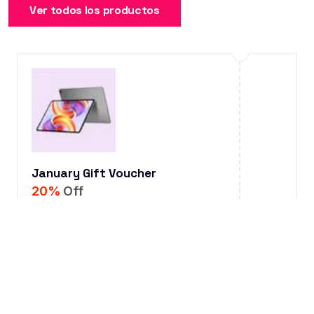
Ver todos los productos
January Gift Voucher
20
%
Off
0
0
0
0
DAY
HRS
MIN
SEC
Coupon
Inactive
JANUARY23