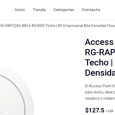
Inicio
Tienda
Categorías
Contacto
 RG-RAP2266 WiFi 6 AX3000 Techo | AP Empresarial Alta Densidad Clou
Access 
RG-RAP
Techo |
Densid
El Access Point 
para techo, ideal
usuarios y máxima
$
127.5
+ IVA