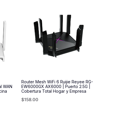
Router Mesh WiFi 6 Ruijie Reyee RG-
al WAN
EW6000GX AX6000 | Puerto 2.5G |
cina
Cobertura Total Hogar y Empresa
$
158.00