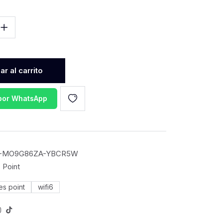
r al carrito
 por WhatsApp
-MO9G86ZA-YBCR5W
 Point
es point
wifi6