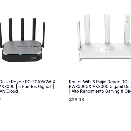
 Ruijie Reyee RG-EG105GW-X
Router WiFi 6 Ruijie Reyee RG-
AX3000 | 5 Puertos Gigabit |
EW3000GX AX3000 Gigabit Du
WAN Cloud
| Alto Rendimiento Gaming & Ofi
2
$
38.98