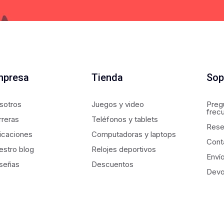
mpresa
Tienda
Sop
sotros
Juegos y video
Preg
frec
rreras
Teléfonos y tablets
Rese
icaciones
Computadoras y laptops
Cont
estro blog
Relojes deportivos
Enví
señas
Descuentos
Devo