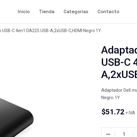
Inicio
Tienda
Categorías
Contacto
rto USB-C 4en1 DA225 USB-A,2xUSB-C,HDMI Negro 1Y
Adaptad
USB-C 
A,2xUS
Adaptador Dell m
Negro 1Y
$
51.72
+ IVA