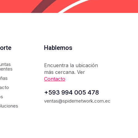
orte
Hablemos
untas
Encuentra la ubicación
uentes
más cercana. Ver
ñas
Contacto
acto
+593 994 005 478
os
ventas@spidernetwork.com.ec
luciones