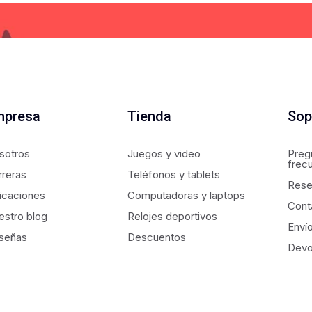
mpresa
Tienda
Sop
sotros
Juegos y video
Preg
frec
rreras
Teléfonos y tablets
Rese
icaciones
Computadoras y laptops
Cont
estro blog
Relojes deportivos
Enví
señas
Descuentos
Devo