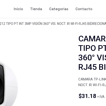
Inicio
Tienda
Categorías
Contacto
2 TIPO PT INT 3MP VISIÓN 360° VIS. NOCT. IR WI-FI-RJ45 BIDIRECION
CAMARA
TIPO P
360° VI
RJ45 B
CAMARA TP-LINK 
NOCT. IR WI-FI-
$
31.18
+ IVA