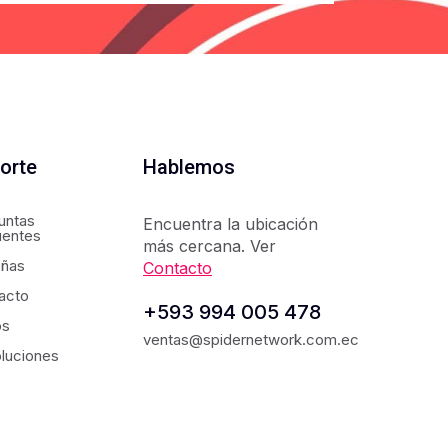
orte
Hablemos
untas
Encuentra la ubicación
uentes
más cercana. Ver
ñas
Contacto
acto
+593 994 005 478
os
ventas@spidernetwork.com.ec
luciones