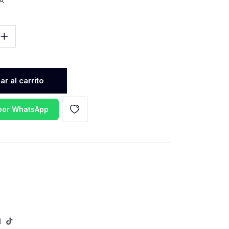
VA
r al carrito
 por WhatsApp