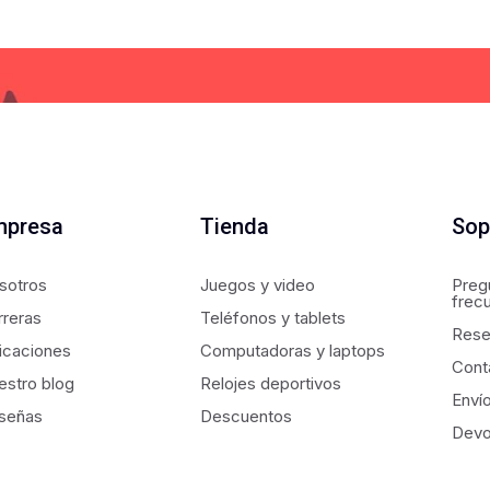
mpresa
Tienda
Sop
sotros
Juegos y video
Preg
frec
rreras
Teléfonos y tablets
Rese
icaciones
Computadoras y laptops
Cont
estro blog
Relojes deportivos
Enví
señas
Descuentos
Devo