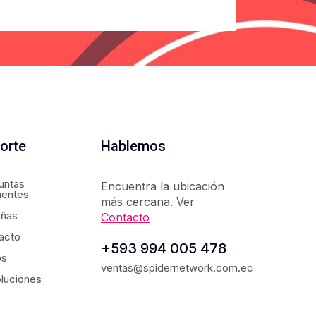
orte
Hablemos
untas
Encuentra la ubicación
uentes
más cercana. Ver
ñas
Contacto
acto
+593 994 005 478
os
ventas@spidernetwork.com.ec
luciones