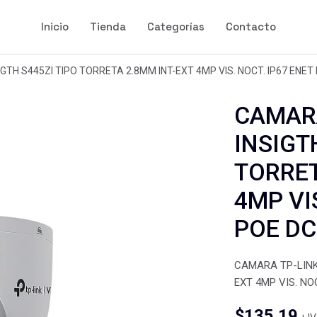
Inicio
Tienda
Categorías
Contacto
IGTH S445ZI TIPO TORRETA 2.8MM INT-EXT 4MP VIS. NOCT. IP67 ENET
CAMARA
INSIGT
TORRET
4MP VI
POE D
CAMARA TP-LINK 
EXT 4MP VIS. NO
$
135.19