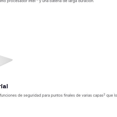
timo procesador Intel
y una batería de larga duración.
ial
2
unciones de seguridad para puntos finales de varias capas
que lo