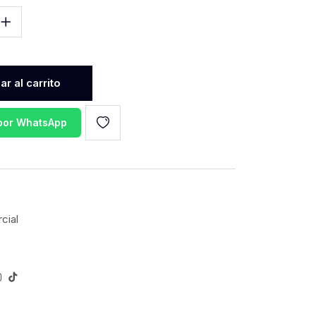
r al carrito
 por WhatsApp
cial