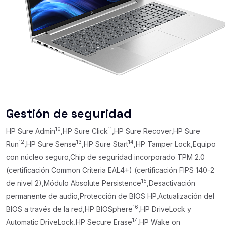
Gestión de seguridad
10
11
HP Sure Admin
,HP Sure Click
,HP Sure Recover,HP Sure
12
13
14
Run
,HP Sure Sense
,HP Sure Start
,HP Tamper Lock,Equipo
con núcleo seguro,Chip de seguridad incorporado TPM 2.0
(certificación Common Criteria EAL4+) (certificación FIPS 140-2
15
de nivel 2),Módulo Absolute Persistence
,Desactivación
permanente de audio,Protección de BIOS HP,Actualización del
16
BIOS a través de la red,HP BIOSphere
,HP DriveLock y
17
Automatic DriveLock,HP Secure Erase
,HP Wake on