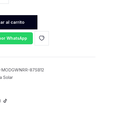
r al carrito
 por WhatsApp
-MODGWNRR-87SB12
a Solar