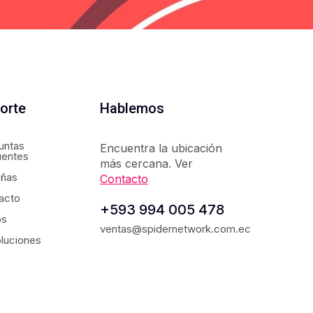
orte
Hablemos
untas
Encuentra la ubicación
uentes
más cercana. Ver
ñas
Contacto
acto
+593 994 005 478
os
ventas@spidernetwork.com.ec
luciones