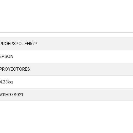
PROEPSPOLIFH52P
EPSON
PROYECTORES
4.23kg
V11H978021