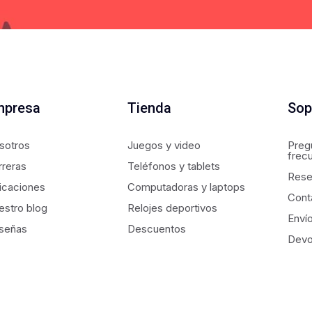
mpresa
Tienda
Sop
sotros
Juegos y video
Preg
frec
rreras
Teléfonos y tablets
Rese
icaciones
Computadoras y laptops
Cont
estro blog
Relojes deportivos
Enví
señas
Descuentos
Devo