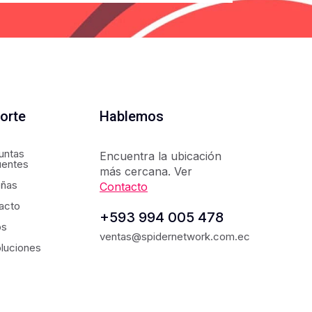
orte
Hablemos
untas
Encuentra la ubicación
uentes
más cercana. Ver
ñas
Contacto
acto
+593 994 005 478
os
ventas@spidernetwork.com.ec
luciones