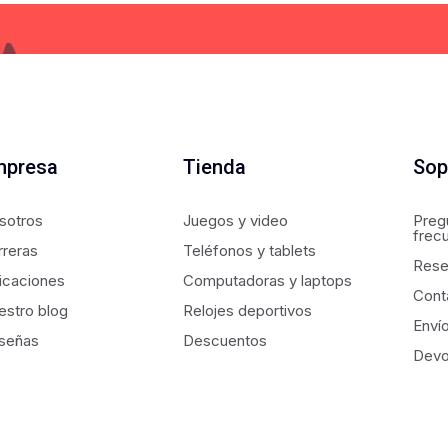
mpresa
Tienda
Sop
sotros
Juegos y video
Preg
frec
rreras
Teléfonos y tablets
Rese
icaciones
Computadoras y laptops
Cont
estro blog
Relojes deportivos
Enví
señas
Descuentos
Devo