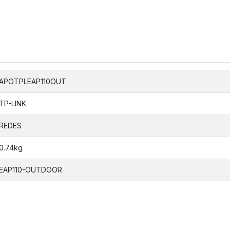
APOTPLEAP110OUT
TP-LINK
REDES
0.74kg
EAP110-OUTDOOR