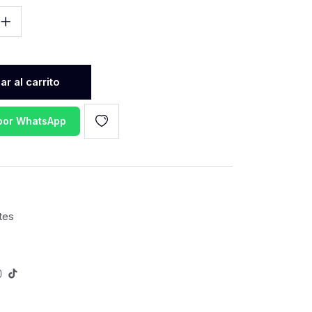
r al carrito
 por WhatsApp
tes