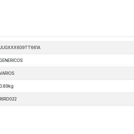
JUGXXX609TT661A
GENERICOS
VARIOS
0.89kg
16RD022