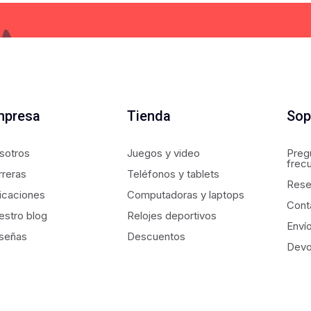
mpresa
Tienda
Sop
sotros
Juegos y video
Preg
frec
rreras
Teléfonos y tablets
Rese
icaciones
Computadoras y laptops
Cont
estro blog
Relojes deportivos
Enví
señas
Descuentos
Devo