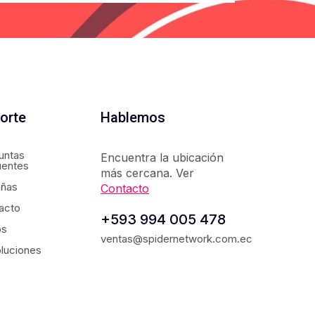
orte
Hablemos
untas
Encuentra la ubicación
uentes
más cercana. Ver
ñas
Contacto
acto
+593 994 005 478
os
ventas@spidernetwork.com.ec
luciones