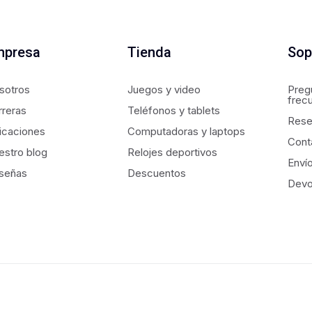
mpresa
Tienda
Sop
sotros
Juegos y video
Preg
frec
rreras
Teléfonos y tablets
Rese
icaciones
Computadoras y laptops
Cont
estro blog
Relojes deportivos
Enví
señas
Descuentos
Devo
derechos reservados.