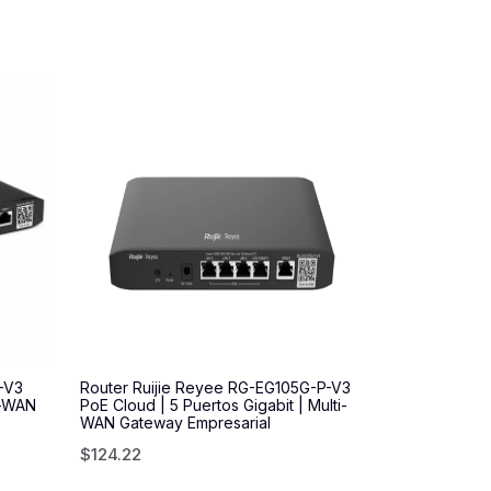
-V3
Router Ruijie Reyee RG-EG105G-P-V3
i-WAN
PoE Cloud | 5 Puertos Gigabit | Multi-
WAN Gateway Empresarial
$
124.22