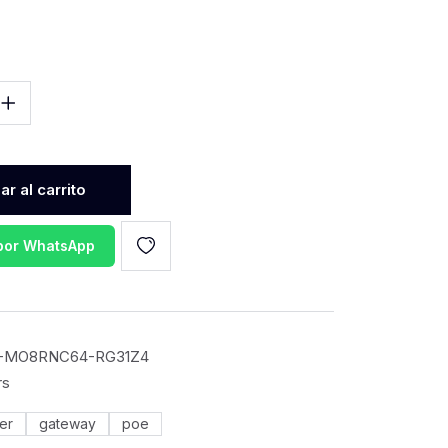
r al carrito
 por WhatsApp
-MO8RNC64-RG31Z4
rs
er
gateway
poe