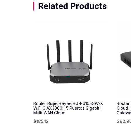
Related Products
Router Ruijie Reyee RG-EG105GW-X
Router
WiFi 6 AX3000 | 5 Puertos Gigabit |
Cloud |
Multi-WAN Cloud
Gatewa
$
185.12
$
92.9