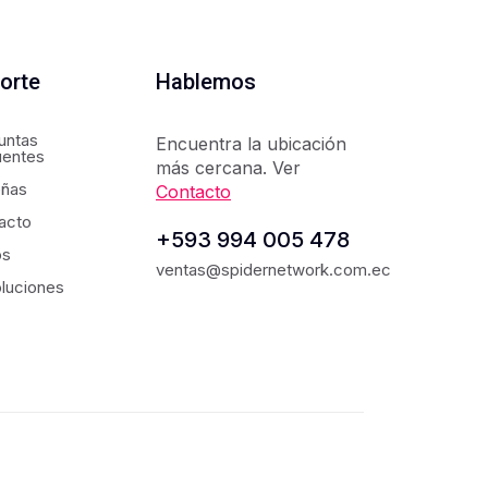
orte
Hablemos
untas
Encuentra la ubicación
uentes
más cercana. Ver
ñas
Contacto
acto
+593 994 005 478
os
ventas@spidernetwork.com.ec
luciones