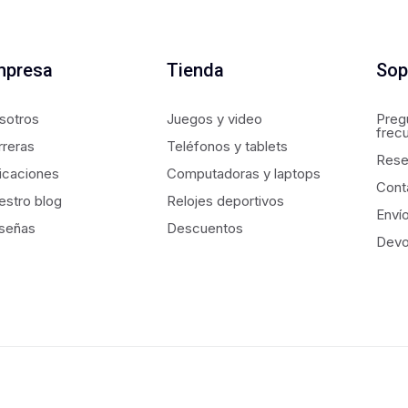
mpresa
Tienda
Sop
sotros
Juegos y video
Preg
frec
rreras
Teléfonos y tablets
Rese
icaciones
Computadoras y laptops
Cont
estro blog
Relojes deportivos
Enví
señas
Descuentos
Devo
derechos reservados.