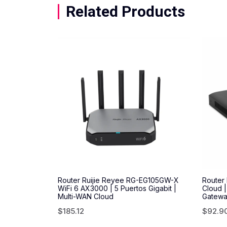
Related Products
Router Ruijie Reyee RG-EG105GW-X
Router
WiFi 6 AX3000 | 5 Puertos Gigabit |
Cloud |
Multi-WAN Cloud
Gatewa
$
185.12
$
92.9