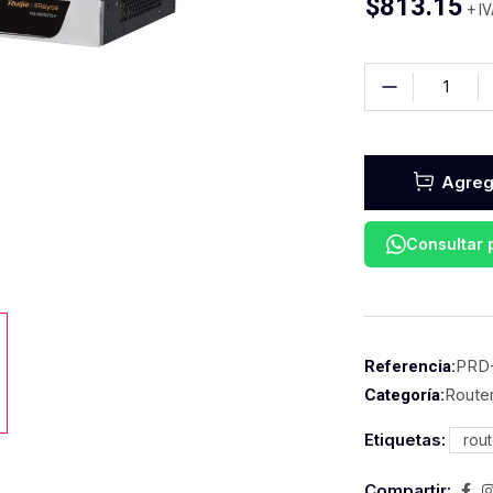
$
813.15
+ I
Agrega
Consultar
PRD
Referencia:
Route
Categoría:
Etiquetas:
rout
Compartir: