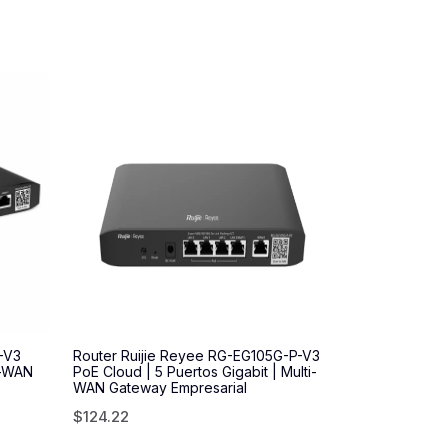
-V3
Router Ruijie Reyee RG-EG105G-P-V3
i-WAN
PoE Cloud | 5 Puertos Gigabit | Multi-
WAN Gateway Empresarial
$
124.22