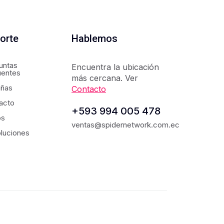
orte
Hablemos
untas
Encuentra la ubicación
uentes
más cercana. Ver
ñas
Contacto
acto
+593 994 005 478
os
ventas@spidernetwork.com.ec
luciones