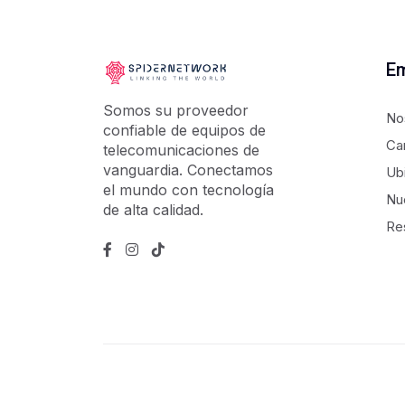
E
Somos su proveedor
No
confiable de equipos de
Ca
telecomunicaciones de
vanguardia. Conectamos
Ub
el mundo con tecnología
Nu
de alta calidad.
Re
Copyright ©
2026
por
Spidernetwork
. Todos los 