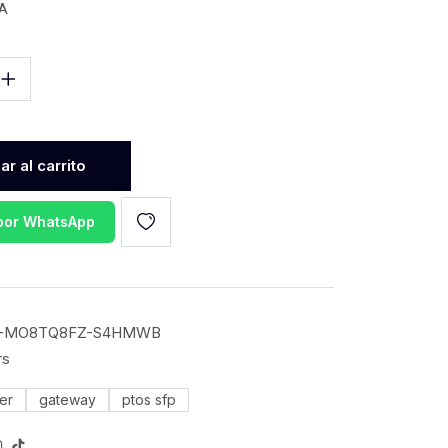
VA
r al carrito
 por WhatsApp
-MO8TQ8FZ-S4HMWB
rs
er
gateway
ptos sfp