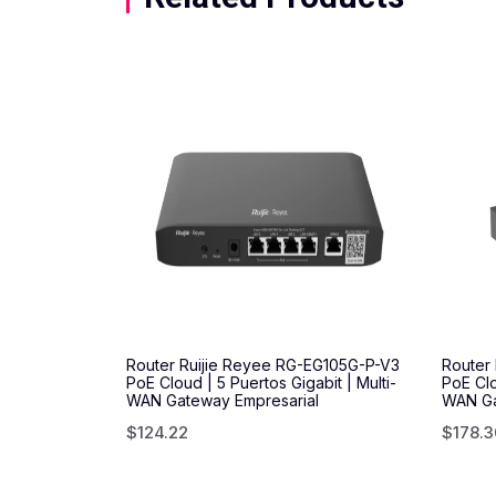
Router Ruijie Reyee RG-EG105G-P-V3
Router
PoE Cloud | 5 Puertos Gigabit | Multi-
PoE Clo
WAN Gateway Empresarial
WAN Ga
$
124.22
$
178.