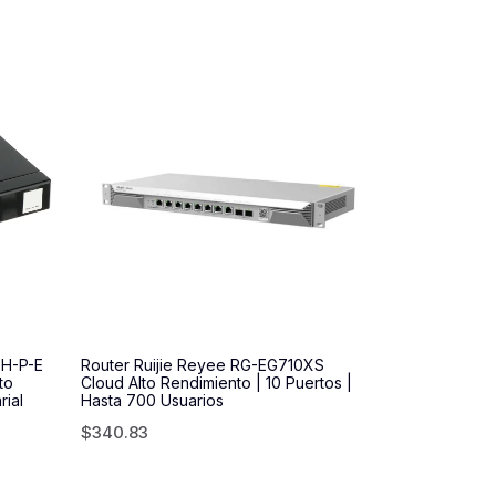
GH-P-E
Router Ruijie Reyee RG-EG710XS
to
Cloud Alto Rendimiento | 10 Puertos |
ial
Hasta 700 Usuarios
$
340.83