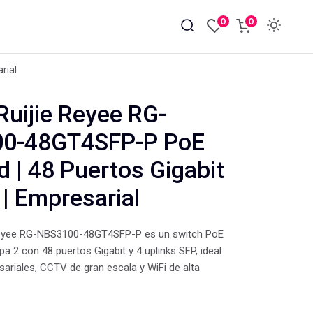
0
0
rial
Ruijie Reyee RG-
0-48GT4SFP-P PoE
d | 48 Puertos Gigabit
 | Empresarial
 Reyee RG-NBS3100-48GT4SFP-P es un switch PoE
a 2 con 48 puertos Gigabit y 4 uplinks SFP, ideal
ariales, CCTV de gran escala y WiFi de alta