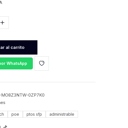
VA
r al carrito
 por WhatsApp
-MO8Z3NTW-0ZP7K0
hes
tch
poe
ptos sfp
administrable