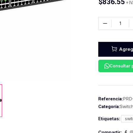
$
836.55
+ I
Agrega
Consultar
PRD
Referencia:
Switc
Categoría:
Etiquetas:
swi
Compartir: