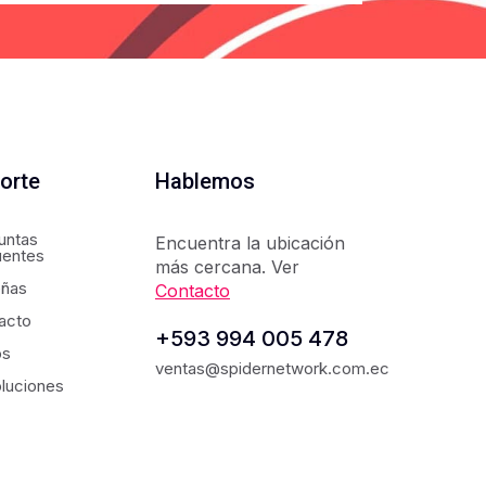
orte
Hablemos
untas
Encuentra la ubicación
uentes
más cercana. Ver
ñas
Contacto
acto
+593 994 005 478
os
ventas@spidernetwork.com.ec
luciones