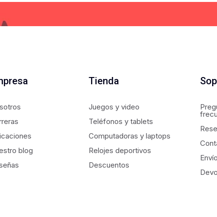
mpresa
Tienda
Sop
sotros
Juegos y video
Preg
frec
rreras
Teléfonos y tablets
Rese
icaciones
Computadoras y laptops
Cont
estro blog
Relojes deportivos
Enví
señas
Descuentos
Devo