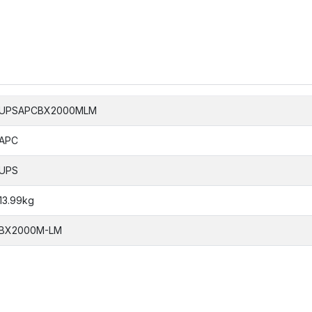
UPSAPCBX2000MLM
APC
UPS
13.99kg
BX2000M-LM