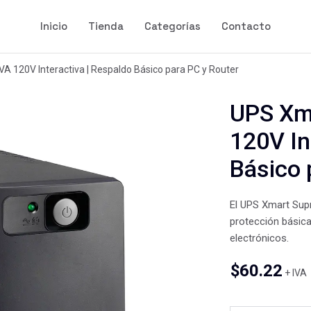
Inicio
Tienda
Categorías
Contacto
 120V Interactiva | Respaldo Básico para PC y Router
UPS Xm
120V In
Básico 
El UPS Xmart Sup
protección básica
electrónicos.
$
60.22
+ IVA