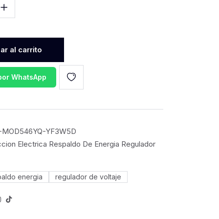
r al carrito
 por WhatsApp
-MOD546YQ-YF3W5D
cion Electrica Respaldo De Energia Regulador
paldo energia
regulador de voltaje