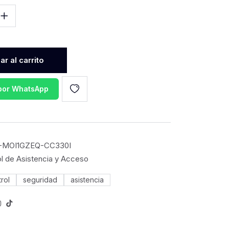
r al carrito
 por WhatsApp
-MOI1GZEQ-CC330I
l de Asistencia y Acceso
rol
seguridad
asistencia