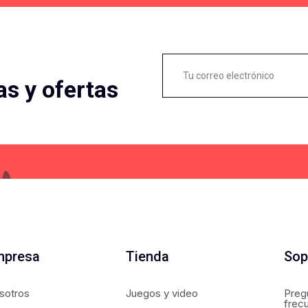
as y ofertas
mpresa
Tienda
Sop
sotros
Juegos y video
Preg
frec