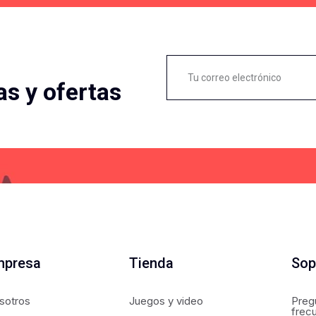
as y ofertas
mpresa
Tienda
Sop
sotros
Juegos y video
Preg
frec