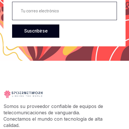
Exteri
GENERICOS
Exterior
SAMSUNG
Gateway
XEROX
Gel
Suscribirse
ASROCK
Gigabit
AMAZON
Huawei
ABSEN HOLDINGS
Inversor
BENQ
Mesh
TOSHIBA
Mikrotik
TRANSCEND
Olt Gpon
GENERAL
Olt Para Isp
CHICAGO DIGITAL POWER
Olt V1600gs-F
Somos su proveedor confiable de equipos de
APC
Ont
telecomunicaciones de vanguardia.
Conectamos el mundo con tecnología de alta
ARGOM TECH
Ont-Bridge
calidad.
Q-One Computer