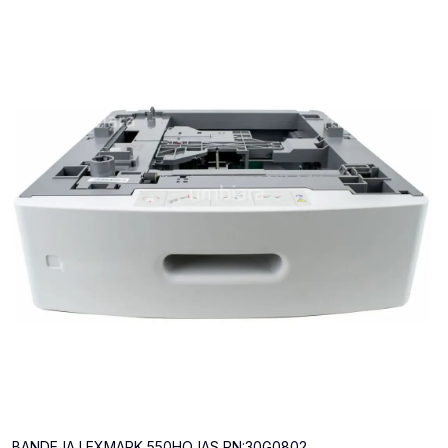
BANDEJA LEXMARK 550HOJAS PN:30G0802