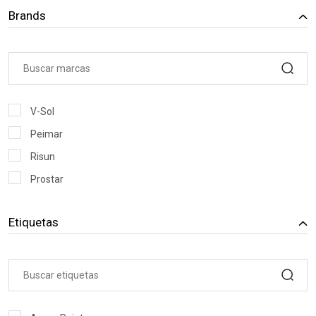
Brands
V-Sol
Peimar
Risun
Prostar
HEWLETT PACKARD
Etiquetas
LENOVO COMPUTERS
QUASAD COMPUTER
DELL COMPUTER
ASUS COMPUTER INTERNACIONAL
APPLE