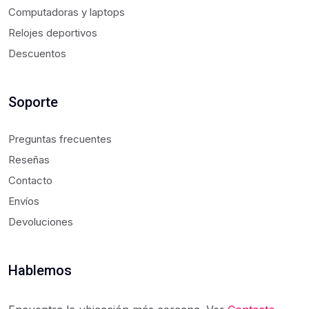
S
Computadoras y laptops
Mikrotik
Segu
Relojes deportivos
Xmart
Segur
Descuentos
ZkTeco
Seguridad
Servidor
Soporte
Switch
Ups
Preguntas frecuentes
Ventilador
Reseñas
Vsol
Contacto
Envíos
Wifi5
Devoluciones
Wifi6
Wifi7
Hablemos