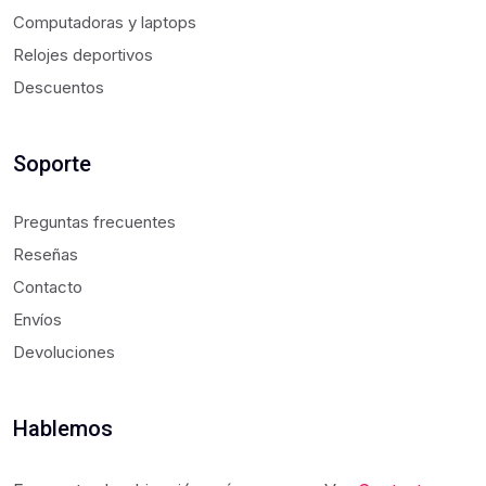
Ruijie Reyee
S
Computadoras y laptops
Mikrotik
Segu
Relojes deportivos
Xmart
Segur
Descuentos
ZkTeco
Seguridad
Servidor
Soporte
Switch
Ups
Preguntas frecuentes
Ventilador
Reseñas
Vsol
Contacto
Envíos
Wifi5
Devoluciones
Wifi6
Wifi7
Hablemos