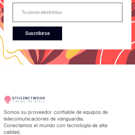
SAT PCS
Exteri
GENERICOS
Exterior
SAMSUNG
Gateway
XEROX
Gel
Suscribirse
ASROCK
Gigabit
AMAZON
Huawei
ABSEN HOLDINGS
Inversor
BENQ
Mesh
TOSHIBA
Mikrotik
TRANSCEND
Olt Gpon
GENERAL
Olt Para Isp
CHICAGO DIGITAL POWER
Olt V1600gs-F
Somos su proveedor confiable de equipos de
APC
Ont
telecomunicaciones de vanguardia.
Conectamos el mundo con tecnología de alta
ARGOM TECH
Ont-Bridge
calidad.