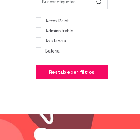
ASUS COMPUTER
INTERNACIONAL
Acces Point
APPLE
Administrable
DYNABOOK - TOSHIBA
Asistencia
GIGABYTE
Bateria
LG
Baypass
KINGSTON
Ccr
Restablecer filtros
A-DATA Technology
Ccr-2004
SANDISK
Contr
WESTERN DIGITAL
Control
CORSAIR
Dual Band
SEAGATE
Energía-Solar
LEXMARK
Enrutador
INTEL