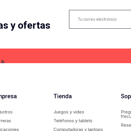
as y ofertas
mpresa
Tienda
Sop
sotros
Juegos y video
Preg
frec
rreras
Teléfonos y tablets
Rese
icaciones
Computadoras y laptops