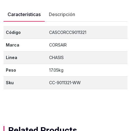
Características
Descripción
Código
CASCORCC9011321
Marca
CORSAIR
Linea
CHASIS
Peso
17.05kg
Sku
CC-9011321-WW
Related Products