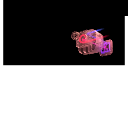
DISEÑADO PARA LA
GRANDEZA
MOTOR DE
REFRIGERACIÓN
FLOWDRIVE
Diseñada internamente por los