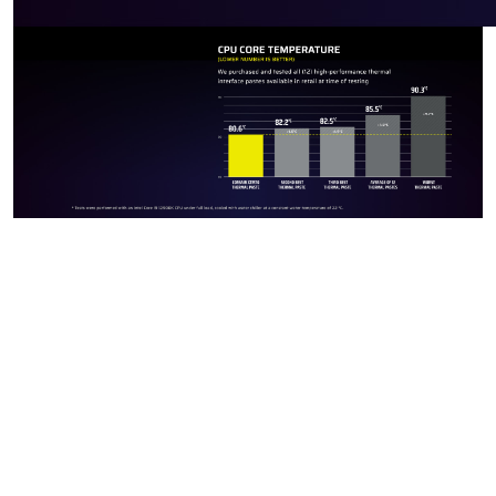
PASTA
TÉRMICA
DE
RENDIMIENTO
EXTREMO
Para obtener un rendimiento
de primera categoría, cada
detalle de la cadena de
transferencia y disipación