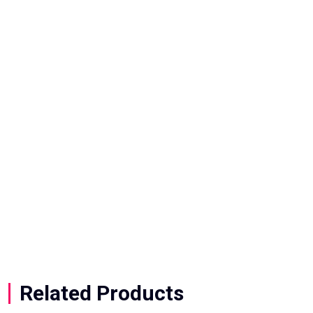
del calor es importante.
Todos los bloques de CPU
TITAN RX RGB incluyen
pasta térmica CORSAIR
XTM70 Extreme
Performance preaplicada
para obtener la máxima
transferencia térmica desde
el procesador de gama alta
hasta la placa refrigerante.
Related Products