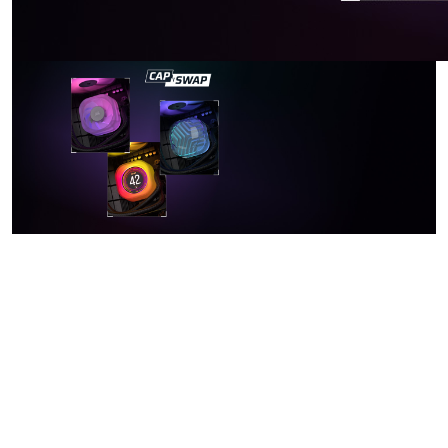
CONVIÉRTALO EN
ALGO PERSONAL
DISEÑO
MODULAR
CAPSWAP
Nunca ha sido tan fácil cambiar