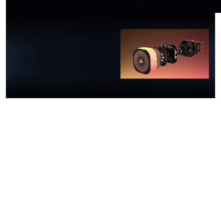
MÁS FRESCO Y
MEJOR EN LA CIMA
REFRIGERACIÓN
DE LA CPU
TODO EN UNO
POTENTE Y
EFICAZ