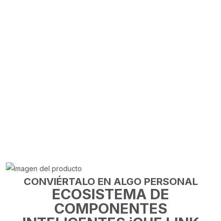
Para los sistemas de última
generación que necesitan
sacar el máximo partido a sus
CPU, la TITAN RX RGB se sitúa
por encima de la competencia.
Miles de horas de ingeniería
interna culminan en un
refrigerador de CPU que
combina un rendimiento sin
igual, una acústica
asombrosamente silenciosa y
conexiones iCUE LINK
simplificadas.
CONVIÉRTALO EN ALGO PERSONAL
ECOSISTEMA DE
COMPONENTES