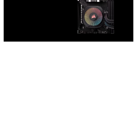
GRAN
COMPATIBILIDAD
FÁCIL
INSTALACIÓN
PARA CPU
INTEL Y AMD
Incluye soportes de montaje y
placas traseras para una rápida
instalación en una amplia gama
de tipos de zócalo, incluidos