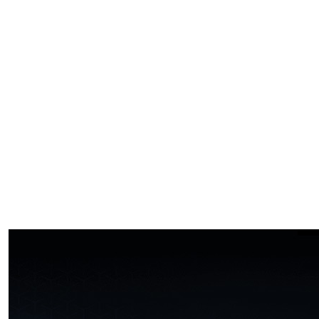
través de iCUE, lo que le
permite seleccionar entre
16,7 millones de colores
personalizados o elegir
entre animaciones y
visualizaciones de datos
predefinidas. Ahora incluye
integración completa con
GIPHY en la aplicación, lo
que le brinda acceso a miles
de tus memes y GIF
favoritos.