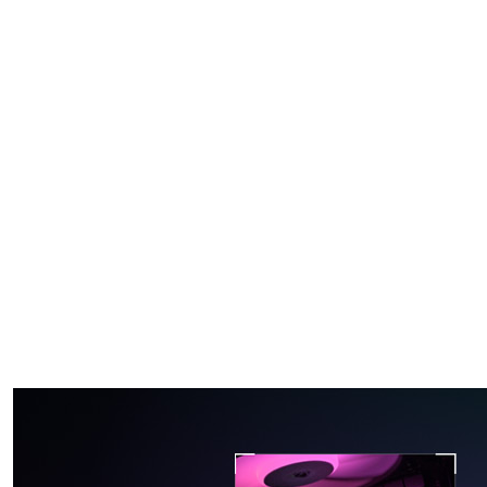
ingenieros expertos de
CORSAIR, la alimentación de la
bomba procede de un motor
trifásico con mayor caudal y
niveles sonoros aún más bajos
que sus predecesores. Si a eso
le añadimos un perfil de
superficie de la placa
refrigerante diseñado con
precisión que maximiza el
contacto con el IHS de la CPU,
tenemos la receta para
conseguir temperaturas
siempre más bajas.