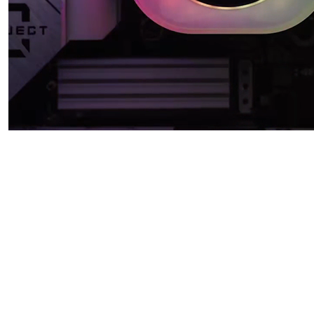
MAKE IT YOUR
OWN
PANTALLA
LCD IPS
BRILLANTE
La pantalla LCD
personalizada de 2,1″ y 480
x 480 se puede controlar a