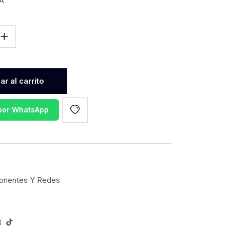
VA
r al carrito
 por WhatsApp
nentes Y Redes