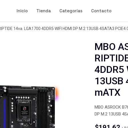
Inicio
Tienda
Categorías
Contacto
PTIDE 14va. LGA1700 4DDR5 WIFI HDMI DP M.2 13USB 4SATA3 PCIE4
MBO A
RIPTID
4DDR5 
13USB 
mATX
MBO ASROCK B760
DP M.2 13USB 4S
$
191.62