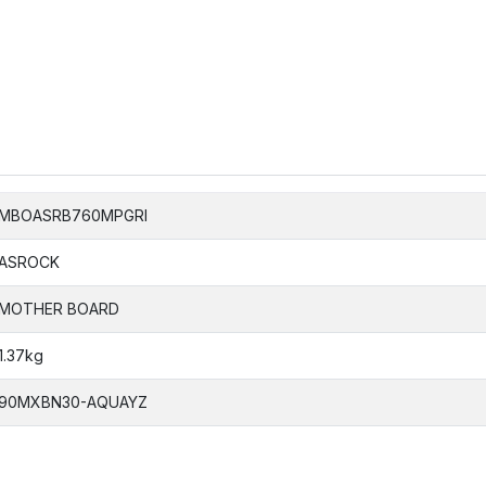
MBOASRB760MPGRI
ASROCK
MOTHER BOARD
1.37kg
90MXBN30-AQUAYZ