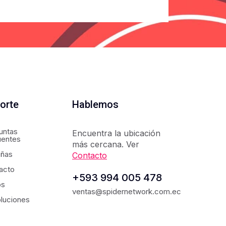
orte
Hablemos
untas
Encuentra la ubicación
uentes
más cercana. Ver
ñas
Contacto
acto
+593 994 005 478
os
ventas@spidernetwork.com.ec
luciones