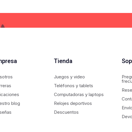
mpresa
Tienda
Sop
sotros
Juegos y video
Preg
frec
rreras
Teléfonos y tablets
Rese
icaciones
Computadoras y laptops
Cont
estro blog
Relojes deportivos
Enví
señas
Descuentos
Devo