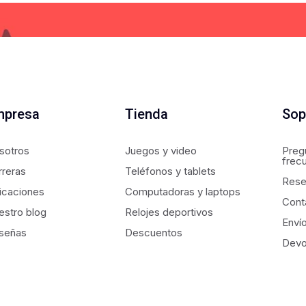
mpresa
Tienda
Sop
sotros
Juegos y video
Preg
frec
rreras
Teléfonos y tablets
Rese
icaciones
Computadoras y laptops
Cont
estro blog
Relojes deportivos
Enví
señas
Descuentos
Devo