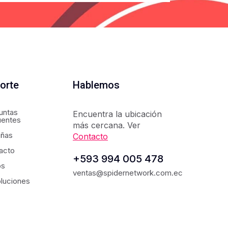
orte
Hablemos
untas
Encuentra la ubicación
uentes
más cercana. Ver
ñas
Contacto
acto
+593 994 005 478
os
ventas@spidernetwork.com.ec
luciones