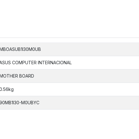
MBOASUB1I30M0UB
ASUS COMPUTER INTERNACIONAL
MOTHER BOARD
0.56kg
90MB1I30-M0UBYC