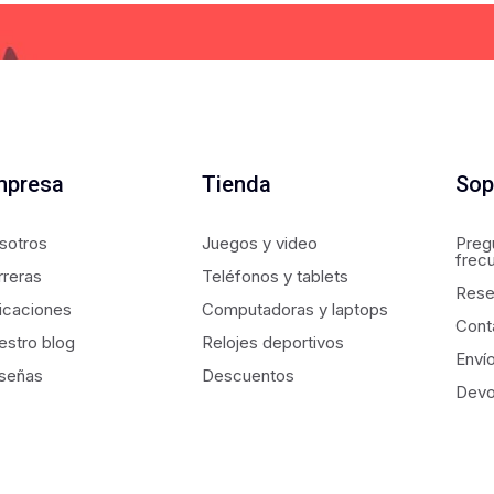
mpresa
Tienda
Sop
sotros
Juegos y video
Preg
frec
rreras
Teléfonos y tablets
Rese
icaciones
Computadoras y laptops
Cont
estro blog
Relojes deportivos
Enví
señas
Descuentos
Devo