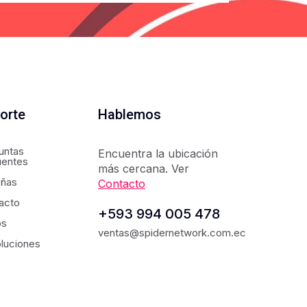
orte
Hablemos
untas
Encuentra la ubicación
uentes
más cercana. Ver
ñas
Contacto
acto
+593 994 005 478
os
ventas@spidernetwork.com.ec
luciones