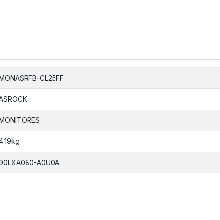
MONASRFB-CL25FF
ASROCK
MONITORES
4.19kg
90LXA080-A0U0A