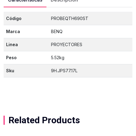
Código
PROBEQTH690ST
Marca
BENQ
Linea
PROYECTORES
Peso
5.52kg
Sku
9H.JPS77.17L
Related Products