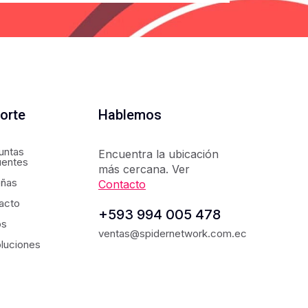
orte
Hablemos
untas
Encuentra la ubicación
uentes
más cercana. Ver
ñas
Contacto
acto
+593 994 005 478
os
ventas@spidernetwork.com.ec
luciones