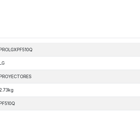
PROLGXPF510Q
LG
PROYECTORES
2.73kg
PF510Q