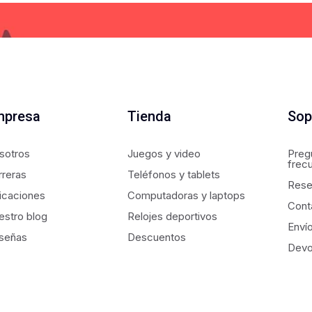
mpresa
Tienda
Sop
sotros
Juegos y video
Preg
frec
rreras
Teléfonos y tablets
Rese
icaciones
Computadoras y laptops
Cont
estro blog
Relojes deportivos
Enví
señas
Descuentos
Devo