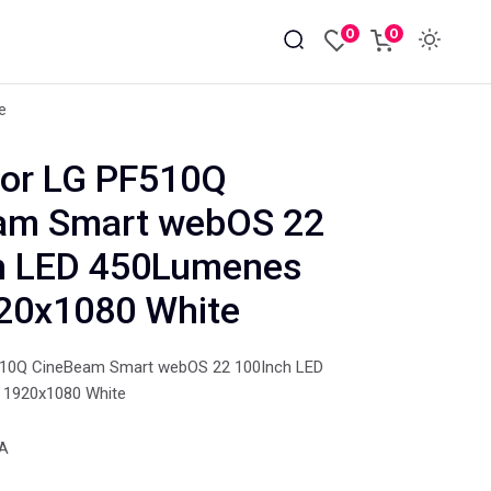
0
0
e
tor LG PF510Q
am Smart webOS 22
h LED 450Lumenes
20x1080 White
510Q CineBeam Smart webOS 22 100Inch LED
1920x1080 White
VA