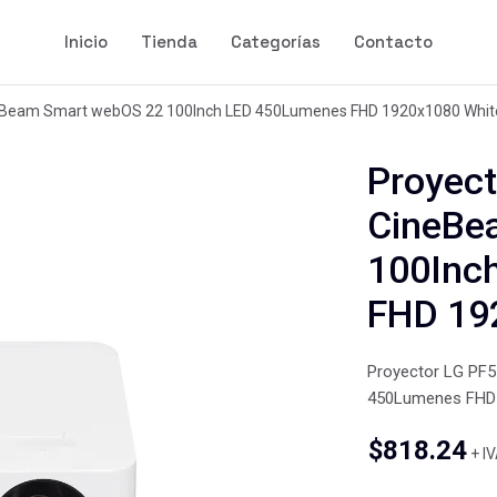
Inicio
Tienda
Categorías
Contacto
eBeam Smart webOS 22 100Inch LED 450Lumenes FHD 1920x1080 Whit
Proyec
CineBe
100Inc
FHD 19
Proyector LG PF
450Lumenes FHD 
$
818.24
+ I