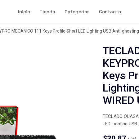
Inicio
Tienda
Categorías
Contacto
O MECANICO 111 Keys Profile Short LED Lighting USB Anti-ghostin
TECLAD
KEYPR
Keys Pr
Lightin
WIRED 
TECLADO QUASAD 
LED Lighting USB
$
30.87