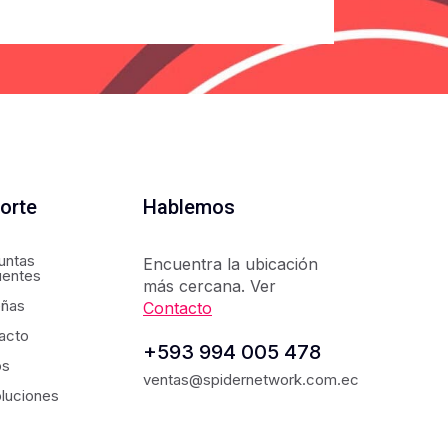
orte
Hablemos
untas
Encuentra la ubicación
uentes
más cercana. Ver
ñas
Contacto
acto
+593 994 005 478
os
ventas@spidernetwork.com.ec
luciones