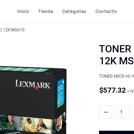
Inicio
Tienda
Categorías
Contacto
O 12K MS610
TONER 
12K MS
TONER MICR HI-
$
577.32
+ I