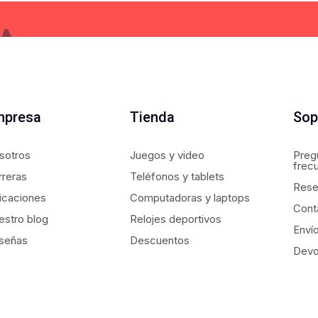
mpresa
Tienda
Sop
sotros
Juegos y video
Preg
frec
rreras
Teléfonos y tablets
Rese
icaciones
Computadoras y laptops
Cont
estro blog
Relojes deportivos
Enví
señas
Descuentos
Devo