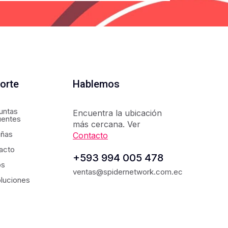
orte
Hablemos
untas
Encuentra la ubicación
uentes
más cercana. Ver
ñas
Contacto
acto
+593 994 005 478
os
ventas@spidernetwork.com.ec
luciones