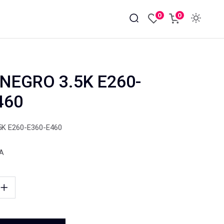
0
0
NEGRO 3.5K E260-
460
K E260-E360-E460
VA