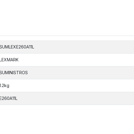
SUMLEXE260A11L
LEXMARK
SUMINISTROS
1.2kg
E260A11L