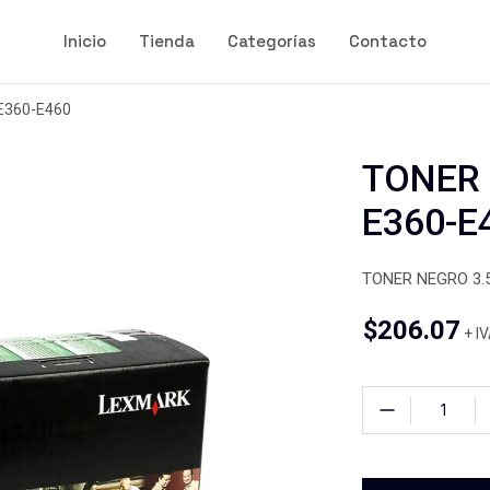
Inicio
Tienda
Categorías
Contacto
E360-E460
TONER 
E360-E
TONER NEGRO 3.5
$
206.07
+ I