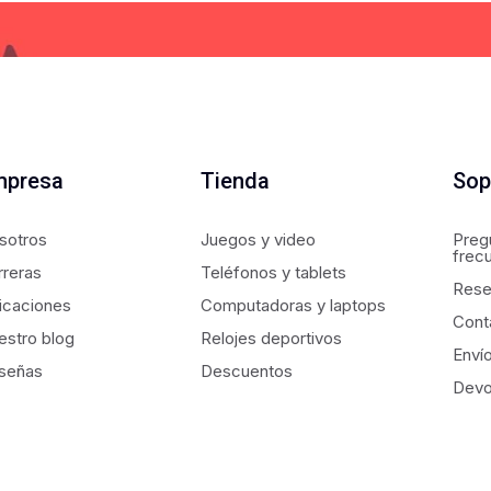
mpresa
Tienda
Sop
sotros
Juegos y video
Preg
frec
rreras
Teléfonos y tablets
Rese
icaciones
Computadoras y laptops
Cont
estro blog
Relojes deportivos
Enví
señas
Descuentos
Devo