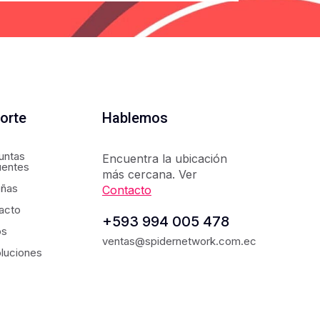
orte
Hablemos
untas
Encuentra la ubicación
uentes
más cercana. Ver
ñas
Contacto
acto
+593 994 005 478
os
ventas@spidernetwork.com.ec
luciones